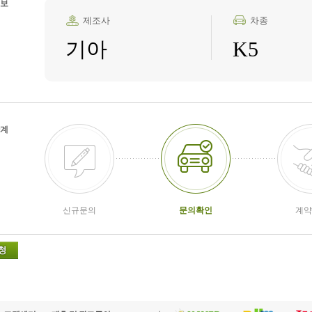
보
제조사
차종
기아
K5
계
신규문의
문의확인
계약