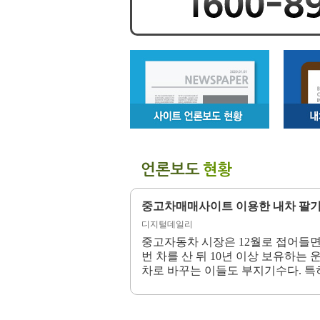
중고차매매사이트로 내차 팔기 잘하려면, 매입 시세는 알고 있어야..
디지털데일리
한국경제
아지면서 중고자동차 매
중고자동차 시장은 12월로 접어들면
요즘 중고자동차 시장은 새로운 
매로 인한 피해 사례가 해
번 차를 산 뒤 10년 이상 보유하는
이 하루가 다르게 변하고 있다.
각별한 주의가 요구된다.
차로 바꾸는 이들도 부지기수다. 특히
하여 거래하던 옛날 방식이 아직
아는 사람에게나 오프라인
월, 그리고 휴가철 이후에는 중고
들이 발달하면서 새로운 판매경로
. 이에 대해 '카라이브'
거래량도 많아지는 시기다.하지만 
들이 며칠에 한번씩 장보는 것처럼
을 꼼꼼하게...
때, 대개 자기가 새로 구입해야 할 차.
니기 때문에, 몇 년에 한번알아볼 때