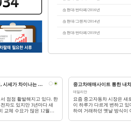
현대/싼타페/2016년
현대/그랜져/2014년
현대/싼타페/2019년
중고차매매사이트 이용한 내차 팔기, 시세가 차이나는 이유?
중고차매매사이트 이용 내차팔기 노하우, 매입시세 견적을 꼼꼼히 비교
중고차매매사이트 통한 내차
데일리안
서 점점 활발해지고 있다. 한
매체와 기법을 통해서 유통과정
요즘 중고자동차 시장은 새
 운전자도 있지만 3년마다 새
 매매시장에 손님들이 직적 방문
이 하루가 다르게 변하고 있
 교체 수요가 많은 12월과 1
도 성행하고 있지만, 스마트기기
하여 거래하던 옛날 방식이 
자동차에 대한 관심도 높이지고
가 발전하고 있다. 하지만 사람
들이 발달하면서 새로운 판
소비자들이 차를 바꾸려고 할
, 자기 차를 사고 파는 것이 아
들이 며칠에 한번씩 장보는 것
..
면, 너무나 바...
니기 때문에, 몇 년에 한번알아