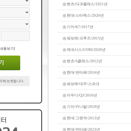
벤츠/GLB클래스/2021년
현대/스타렉스/2020년
기아/K7/2017년
쉐보레/크루즈/2015년
[내용보기]
제네시스/GV80/2020년
벤츠/S클래스/2012년
현대/싼타페/2016년
의해 보호됩니다.
쉐보레/대우/스파크
아우디/Q3/2016년
기아/카니발/2019년
현대/그랜져/2013년
현대/싼타페/2023년